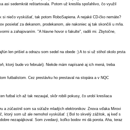
 asi sedemkrát reštartovala. Potom už kreslila spoľahlivo, čo využil
 Ak si niečo vyskúšať, tak potom RoboSapiena. A nejaké CD-čko nemáte?
rov posielať za dekanom, prodekanom, ale nakoniec aj tak skončili u mňa.
vormi a zahajovaním. "A hlavne hovor o fakulte", radili mi. Zbytočne,
n len prišiel a odrazu som sedel na obede :) A to si už stihol okolo prsta
eň, ktorý bude vo februári). Niekde mám napísané aj ich mená, treba
tom futbalistom. Cez prestávku ho prestaval na stopára a v NQC
n futbal ich až tak nezaujal, skôr robili pokusy, čo urobí kresliaca
féru a zúčastnil som sa súťaže mladých elektronikov. Znova vďaka Mirovi
, ktorý som už ale nemohol vyskúšať :( Bol to skvelý zážitok, aj keď s
 dobre nezapájkoval. Som zvedavý, koľko bodov mi dá porota. Aha, teraz