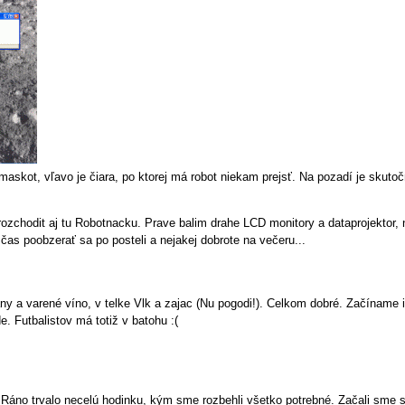
askot, vľavo je čiara, po ktorej má robot niekam prejsť. Na pozadí je skuto
ozchodit aj tu Robotnacku. Prave balim drahe LCD monitory a dataprojektor,
 čas poobzerať sa po posteli a nejakej dobrote na večeru...
y a varené víno, v telke Vlk a zajac (Nu pogodi!). Celkom dobré. Začíname in
. Futbalistov má totiž v batohu :(
. Ráno trvalo necelú hodinku, kým sme rozbehli všetko potrebné. Začali sme 