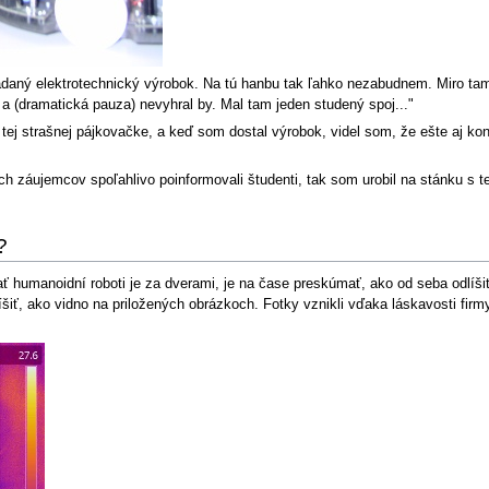
daný elektrotechnický výrobok. Na tú hanbu tak ľahko nezabudnem. Miro tam v
.) a (dramatická pauza) nevyhral by. Mal tam jeden studený spoj..."
ej strašnej pájkovačke, a keď som dostal výrobok, videl som, že ešte aj kon
ých záujemcov spoľahlivo poinformovali študenti, tak som urobil na stánku s
?
 humanoidní roboti je za dverami, je na čase preskúmať, ako od seba odlíši
íšiť, ako vidno na priložených obrázkoch. Fotky vznikli vďaka láskavosti f