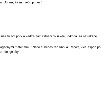
ia. Dúfam, že mi niečo prinesú.
Dnes tu bol prvý a keďže zamestnancov nikde, vykričal sa na údržbe
opagačnými materiálmi. "Načo si berieš ten Annual Report, vieš aspoň po
rt do igelitky.