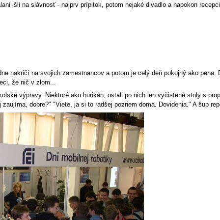
ani išli na slávnosť - najprv prípitok, potom nejaké divadlo a napokon recepc
dne nakričí na svojich zamestnancov a potom je celý deň pokojný ako pena. 
ci, že nič v zlom...
kolské výpravy. Niektoré ako hurikán, ostali po nich len vyčistené stoly s pr
 zaujíma, dobre?" "Viete, ja si to radšej pozriem doma. Dovidenia." A šup repo