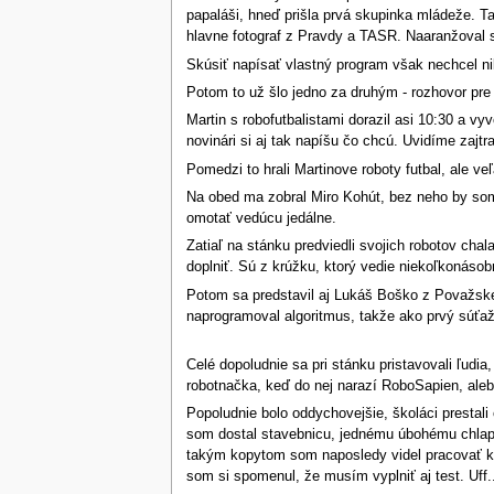
papaláši, hneď prišla prvá skupinka mládeže. Ta
hlavne fotograf z Pravdy a TASR. Naaranžoval si 
Skúsiť napísať vlastný program však nechcel n
Potom to už šlo jedno za druhým - rozhovor pre
Martin s robofutbalistami dorazil asi 10:30 a v
novinári si aj tak napíšu čo chcú. Uvidíme zajtra
Pomedzi to hrali Martinove roboty futbal, ale veľ
Na obed ma zobral Miro Kohút, bez neho by som s
omotať vedúcu jedálne.
Zatiaľ na stánku predviedli svojich robotov cha
doplniť. Sú z krúžku, ktorý vedie niekoľkonásob
Potom sa predstavil aj Lukáš Boško z Považskej
naprogramoval algoritmus, takže ako prvý súťaži
Celé dopoludnie sa pri stánku pristavovali ľudia,
robotnačka, keď do nej narazí RoboSapien, ale
Popoludnie bolo oddychovejšie, školáci prestali
som dostal stavebnicu, jednému úbohému chlapco
takým kopytom som naposledy videl pracovať kla
som si spomenul, že musím vyplniť aj test. Uff..