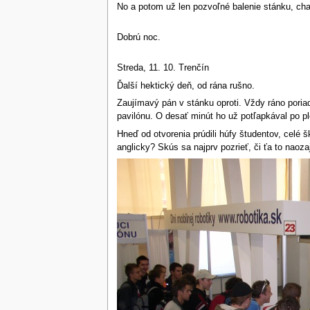
No a potom už len pozvoľné balenie stánku, chal
Dobrú noc.
Streda, 11. 10. Trenčín
Ďalší hektický deň, od rána rušno.
Zaujímavý pán v stánku oproti. Vždy ráno poria
pavilónu. O desať minút ho už potľapkával po ple
Hneď od otvorenia prúdili húfy študentov, celé š
anglicky? Skús sa najprv pozrieť, či ťa to naozaj