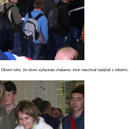
krem toho, že skoro vyfackala chalanov, ktorí naschvál narážali s robotmi, 