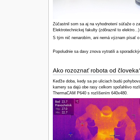
Zúčastnil som sa aj na vyhodnotení súťaže o za
Elektrotechnickej fakulty (zdôraznil to elektro..
S tým nič nenarobím, ani nemá význam písať o t
Popoludnie sa davy znova vytratili a sporadick
Ako rozoznať robota od človeka
Keďže doba, kedy sa po uliciach budú pohybovať
kamery sa dajú obe rasy celkom spoľahlivo rozl
ThermaCAM P640 s rozlíšením 640x480.