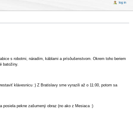
log in
krabice s robotmi, náradím, káblami a prísôušenstvom. Okrem toho beriem
é batožiny.
staviť klávesnicu :) Z Bratislavy sme vyrazili až o 11:00, potom sa
u a posiela pekne zašumený obraz (no ako z Mesiaca :)