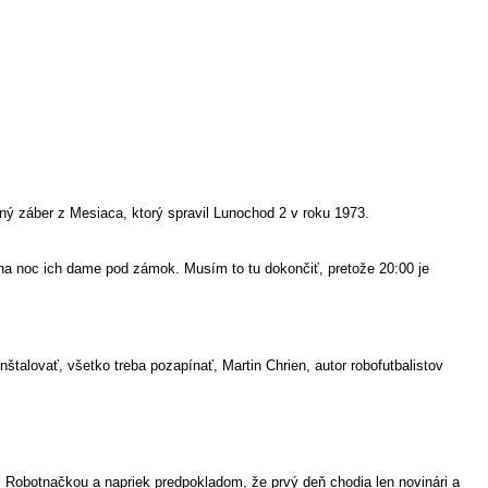
čný záber z Mesiaca, ktorý spravil Lunochod 2 v roku 1973.
 na noc ich dame pod zámok. Musím to tu dokončiť, pretože 20:00 je
štalovať, všetko treba pozapínať, Martin Chrien, autor robofutbalistov
s Robotnačkou a napriek predpokladom, že prvý deň chodia len novinári a