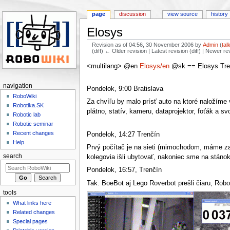
page
discussion
view source
history
Elosys
Revision as of 04:56, 30 November 2006 by
Admin
(
tal
(diff) ← Older revision | Latest revision (diff) | Newer re
Jump to:
navigation
,
search
<multilang> @en
Elosys/en
@sk == Elosys Tre
navigation
Pondelok, 9:00 Bratislava
RoboWiki
Za chvíľu by malo prísť auto na ktoré naložíme
Robotika.SK
plátno, statív, kameru, dataprojektor, foťák a sv
Robotic lab
Robotic seminar
Recent changes
Pondelok, 14:27 Trenčín
Help
Prvý počítač je na sieti (mimochodom, máme zauj
search
kolegovia išli ubytovať, nakoniec sme na stánok d
Pondelok, 16:57, Trenčín
Tak. BoeBot aj Lego Roverbot prešli čiaru, Rob
tools
What links here
Related changes
Special pages