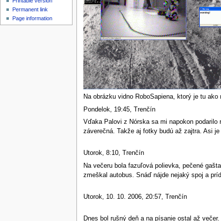
Printable version
Permanent link
Page information
Na obrázku vidno RoboSapiena, ktorý je tu ako m
Pondelok, 19:45, Trenčín
Vďaka Palovi z Nórska sa mi napokon podarilo r
záverečná. Takže aj fotky budú až zajtra. Asi je
Utorok, 8:10, Trenčín
Na večeru bola fazuľová polievka, pečené gaštan
zmeškal autobus. Snáď nájde nejaký spoj a príde
Utorok, 10. 10. 2006, 20:57, Trenčín
Dnes bol rušný deň a na písanie ostal až večer