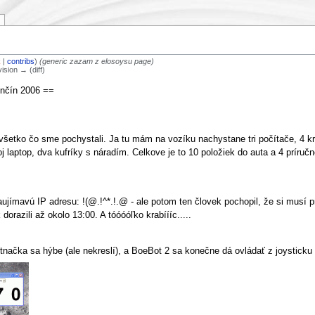
k
|
contribs
)
(generic zazam z elosoysu page)
vision → (diff)
nčín 2006 ==
 všetko čo sme pochystali. Ja tu mám na vozíku nachystane tri počítače, 4 
oj laptop, dva kufríky s náradím. Celkove je to 10 položiek do auta a 4 príručn
ímavú IP adresu: !(@.!^*.!.@ - ale potom ten človek pochopil, že si musí pre
orazili až okolo 13:00. A tóóóóľko krabíííc.....
otnačka sa hýbe (ale nekreslí), a BoeBot 2 sa konečne dá ovládať z joystick