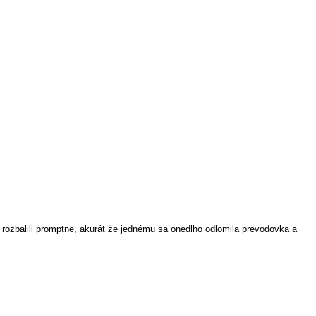
ak rozbalili promptne, akurát že jednému sa onedlho odlomila prevodovka a