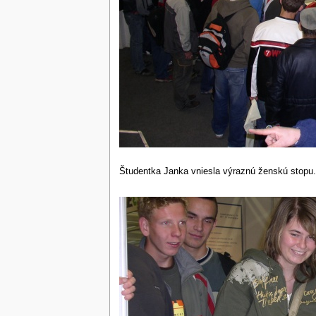
Študentka Janka vniesla výraznú ženskú stopu. O