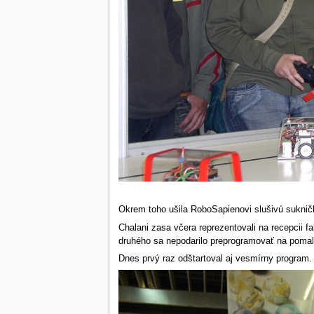
Okrem toho ušila RoboSapienovi slušivú sukničk
Chalani zasa včera reprezentovali na recepcii fa
druhého sa nepodarilo preprogramovať na pomalšiu
Dnes prvý raz odštartoval aj vesmírny program. Z