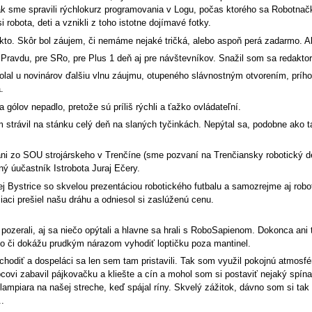
k sme spravili rýchlokurz programovania v Logu, počas ktorého sa Robotnačka
robota, deti a vznikli z toho istotne dojímavé fotky.
ikto. Skôr bol záujem, či nemáme nejaké tričká, alebo aspoň perá zadarmo.
 Pravdu, pre SRo, pre Plus 1 deň aj pre návštevníkov. Snažil som sa redakto
yvolal u novinárov ďalšiu vlnu záujmu, otupeného slávnostným otvorením, prího
.
a gólov nepadlo, pretože sú príliš rýchli a ťažko ovládateľní.
trávil na stánku celý deň na slaných tyčinkách. Nepýtal sa, podobne ako tajfú
lani zo SOU strojárskeho v Trenčíne (sme pozvaní na Trenčiansky robotický d
ný úučastník Istrobota Juraj Ečery.
 Bystrice so skvelou prezentáciou robotického futbalu a samozrejme aj robo
aci prešiel našu dráhu a odniesol si zaslúženú cenu.
 pozerali, aj sa niečo opýtali a hlavne sa hrali s RoboSapienom. Dokonca ani te
bo či dokážu prudkým nárazom vyhodiť loptičku poza mantinel.
 chodiť a dospeláci sa len sem tam pristavili. Tak som využil pokojnú atmos
vi zabavil pájkovačku a kliešte a cín a mohol som si postaviť nejaký spínač
mpiara na našej streche, keď spájal ríny. Skvelý zážitok, dávno som si tak
.