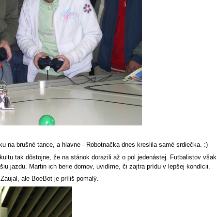
u na brušné tance, a hlavne - Robotnačka dnes kreslila samé srdiečka. :)
kultu tak dôstojne, že na stánok dorazili až o pol jedenástej. Futbalistov vš
 jazdu. Martin ich berie domov, uvidíme, či zajtra prídu v lepšej kondícii.
aujal, ale BoeBot je príliš pomalý.