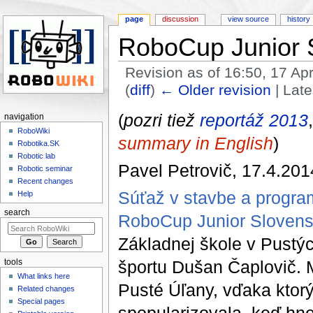
page
discussion
view source
history
RoboCup Junior 
Revision as of 16:50, 17 Ap
(
diff
)
← Older revision
| Late
Jump to:
navigation
,
search
(
pozri tiež
reportáž 2013
navigation
RoboWiki
summary in English
)
Robotika.SK
Robotic lab
Pavel Petrovič, 17.4.201
Robotic seminar
Recent changes
Súťaž v stavbe a progra
Help
search
RoboCup Junior Sloven
Základnej škole v Pustý
športu Dušan Čaplovič. M
tools
What links here
Pusté Úľany, vďaka kto
Related changes
Special pages