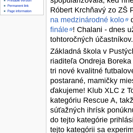
spopularizovala, keď hne
Printable version
Permanent link
Róbert Krchňavý zo ZŠ P
Page information
na medzinárodné kolo
d
finále
! Chalani - dnes už
tohtoročných účastníkov.
Základná škola v Pustý
riaditeľa Ondreja Boreka
tri nové kvalitné futbalo
postarané, mamičky mies
ďakujeme! Klub XLC z To
kategóriu Rescue A, takž
súťažných ihrísk ponúknu
do tejto kategórie prihlá
tejto kategórii sa exper