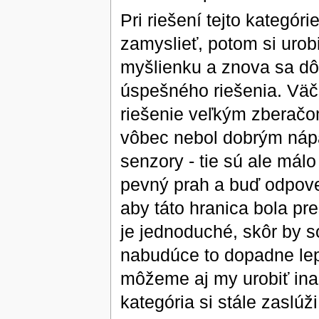
Pri riešení tejto kategór
zamyslieť, potom si urobi
myšlienku a znova sa dô
úspešného riešenia. Väčš
riešenie veľkým zberačo
vôbec nebol dobrým nápa
senzory - tie sú ale mál
pevný prah a buď odpoved
aby táto hranica bola p
je jednoduché, skôr by 
nabudúce to dopadne lep
môžeme aj my urobiť ina
kategória si stále zaslúž