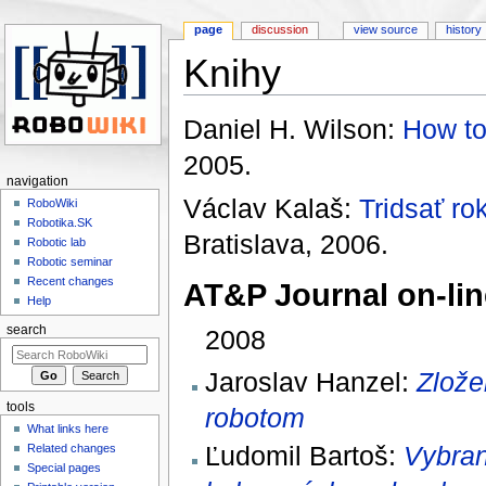
page
discussion
view source
history
Knihy
Jump to:
navigation
,
search
Daniel H. Wilson:
How to
2005.
navigation
Václav Kalaš:
Tridsať ro
RoboWiki
Robotika.SK
Bratislava, 2006.
Robotic lab
Robotic seminar
Recent changes
AT&P Journal on-lin
Help
search
2008
Jaroslav Hanzel:
Zlože
tools
robotom
What links here
Ľudomil Bartoš:
Vybran
Related changes
Special pages