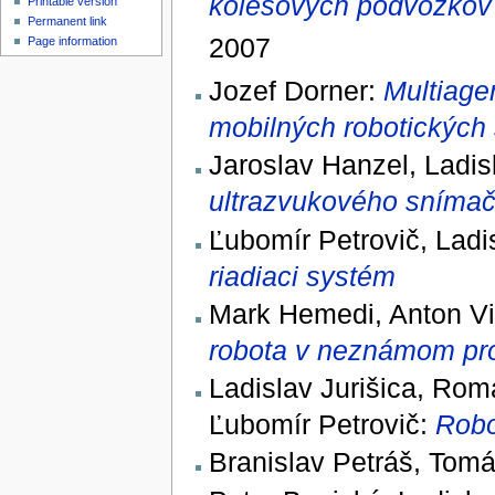
kolesových podvozkov 
Printable version
Permanent link
2007
Page information
Jozef Dorner:
Multiage
mobilných robotických
Jaroslav Hanzel, Ladis
ultrazvukového sníma
Ľubomír Petrovič, Ladi
riadiaci systém
Mark Hemedi, Anton Vit
robota v neznámom pros
Ladislav Jurišica, Rom
Ľubomír Petrovič:
Robo
Branislav Petráš, Tomá