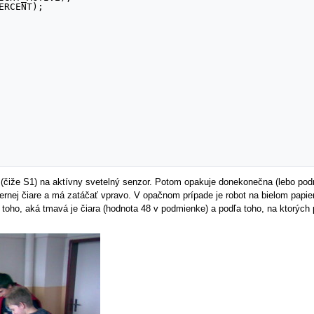
 (čiže S1) na aktívny svetelný senzor. Potom opakuje donekonečna (lebo podmi
ernej čiare a má zatáčať vpravo. V opačnom prípade je robot na bielom papier
a toho, aká tmavá je čiara (hodnota 48 v podmienke) a podľa toho, na ktorých