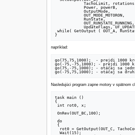
            TachoLimit, rotations,

            Power, powerB,

            OutputMode,

            OUT_MODE_MOTORON,

            RunState,

            OUT_RUNSTATE_RUNNING,

            UpdateFlags, UF_UPDATE_MODE + UF_UPDATE_SPEED + UF_UPDATE_TACHO_LIMIT );

 while( GetOutput ( OUT_A, RunState ) != OUT_RUNSTATE_IDLE);

napríklad:
go(75,75,1000);  - prejdi 1000 kr
go(-75,-75,1000); - prejdi 1000 k
go(75,-75,1000); - otáčaj sa jedn
Nasledujúci program zapne motory v spätnom ch
task main ()

{

 int rot0, x;

 OnRev(OUT_BC,100);

 do

 {

  rot0 = GetOutput(OUT_C, TachoCount);

  Wait(15);
