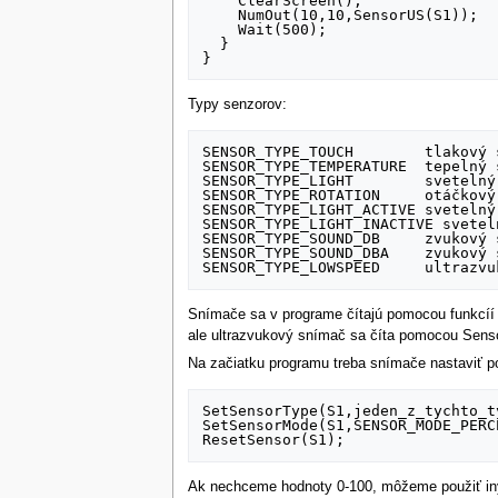
    ClearScreen();

    NumOut(10,10,SensorUS(S1));

    Wait(500);

  }

Typy senzorov:
SENSOR_TYPE_TOUCH        tlakový 
SENSOR_TYPE_TEMPERATURE  tepelný 
SENSOR_TYPE_LIGHT        svetelný
SENSOR_TYPE_ROTATION     otáčkový
SENSOR_TYPE_LIGHT_ACTIVE svetelný
SENSOR_TYPE_LIGHT_INACTIVE svetel
SENSOR_TYPE_SOUND_DB     zvukový s
SENSOR_TYPE_SOUND_DBA    zvukový 
Snímače sa v programe čítajú pomocou funkcíí 
ale ultrazvukový snímač sa číta pomocou Sens
Na začiatku programu treba snímače nastaviť 
SetSensorType(S1,jeden_z_tychto_ty
SetSensorMode(S1,SENSOR_MODE_PERCE
Ak nechceme hodnoty 0-100, môžeme použiť iný