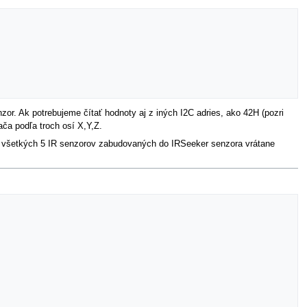
or. Ak potrebujeme čítať hodnoty aj z iných I2C adries, ako 42H (pozri
ča podľa troch osí X,Y,Z.
re všetkých 5 IR senzorov zabudovaných do IRSeeker senzora vrátane