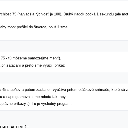
chlosť 75 (najväčšia rýchlosť je 100). Druhý riadok počká 1 sekundu (ale mot
aby robot prešiel do štvorca, použili sme
u 75 - tú môžeme samozrejme meniť).
 pri zatáčaní a preto sme využili príkaz
n o 45 stupňov a potom zastane - využíva pritom otáčkové snímače, ktoré sú
aru a naprogramovali sme robota tak, aby
správne príkazy :). Tu je výsledný program: