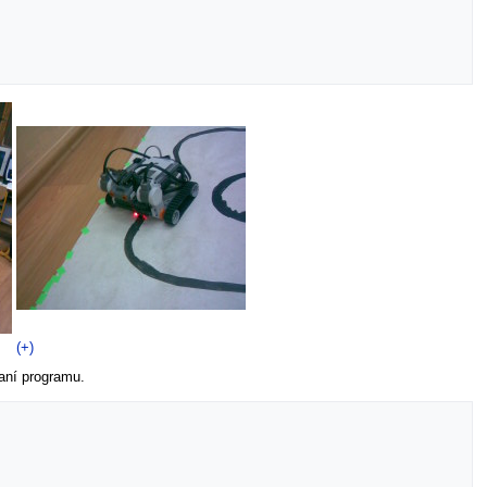
(+)
aní programu.