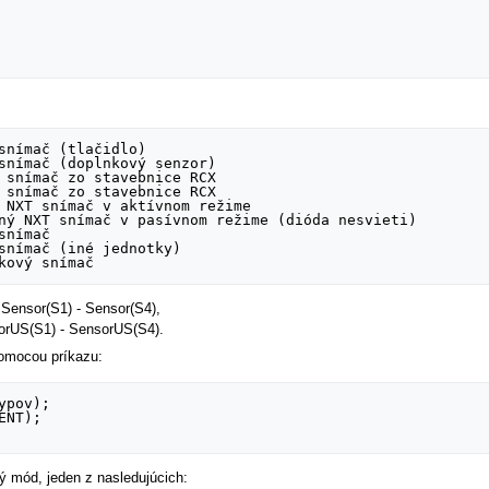
snímač (tlačidlo)

snímač (doplnkový senzor)

 snímač zo stavebnice RCX

 snímač zo stavebnice RCX

 NXT snímač v aktívnom režime

ný NXT snímač v pasívnom režime (dióda nesvieti)

nímač

snímač (iné jednotky)

Sensor(S1) - Sensor(S4),
orUS(S1) - SensorUS(S4).
pomocou príkazu:
pov);

NT);

 mód, jeden z nasledujúcich: