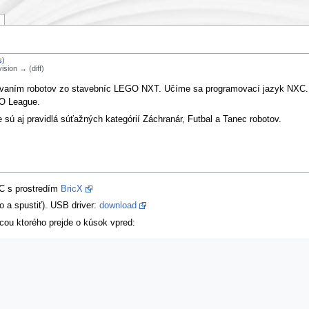
s
)
vision → (diff)
ovaním robotov zo stavebníc LEGO NXT. Učíme sa programovací jazyk NXC. V
GO League.
e sú aj pravidlá súťažných kategórií Záchranár, Futbal a Tanec robotov.
XC s prostredím
BricX
ho a spustiť). USB driver:
download
cou ktorého prejde o kúsok vpred: